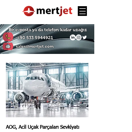
Bir e-posta ya da telefon kadar uzağız
+90 533 5944921
sales@mertjet.com
AOG, Acil Uçak Parçaları Sevkiyatı