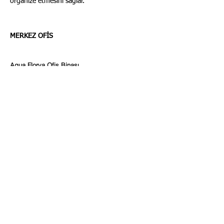
organize etmesini sağlar.
MERKEZ OFİS
Aqua Florya Ofis Binası
Şenlikköy Mah.Yeşilköy Halkalı Cad.No:93
Kat:3
PK: 34153 Bakırköy / İstanbul / Türkiye
Telefon :
+90 212 9825453
Mobil :
+90 533 5944921
E-Posta :
sales@mertjet.com
Whatsapp: +90 533 2910931
ŞUBE - 1
Mete Adanır Cad No:36
Girne / KKTC
Telefon :
+90 392 9568085
Mobil :
+90 533 5944921
E-Posta :
sales@mertjet.com
ŞUBE - 2