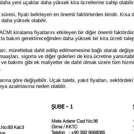
daha yeni uçaklar daha yüksek kira ücretlerine sahip olabilir
üresi, fiyatı belirleyen en önemli faktörlerden biridir. Kısa 
 daha yüksek olabilir.
MI kiralama fiyatlarını etkileyen bir diğer önemli faktördü
la bakım gerektireceğinden daha yüksek bir kira ücreti talep e
rı, mürettebat dahil edilip edilmemesine bağlı olarak değişebi
aaşları, sigorta ve diğer giderleri de kira ücretine yansıtabil
ve bakımı gibi ek maliyetler de dahil olmak üzere tüm hizmetl
.
ına göre değişebilir. Uçak talebi, yakıt fiyatları, sektördeki 
eya azalmasına neden olabilir.
ŞUBE - 1
Mete Adanır Cad No:36
Girne / KKTC
.No:93 Kat:3
Telefon : +90 392 9568085
iye