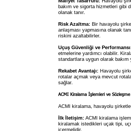
Maliyet Tasarrufu:
Havayolu şirke
bakım ve sigorta hizmetleri gibi di
olanak tanır.
Risk Azaltma:
Bir havayolu şirke
anlaşması yapmasına olanak tanır
riskini azaltabilirler.
Uçuş Güvenliği ve Performansı
etmelerine yardımcı olabilir. Kira
standartlara uygun olarak bakım y
Rekabet Avantajı:
Havayolu şirket
rotalar açmak veya mevcut rotalar
sağlar.
ACMI Kiralama İşlemleri ve Sözleşme S
ACMI kiralama, havayolu şirketle
İlk İletişim:
ACMI kiralama işlemle
kiralamak istedikleri uçak tipi, u
içermelidir.