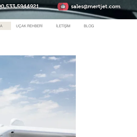
0 533 5944921
sales@mertjet.com
MA
UÇAK REHBERİ
İLETİŞİM
BLOG