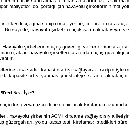
tlerinin uçak satın almak için harcamalarını azaltarak maliy
ğer maliyetleri de içerdiği için havayolu şirketlerinin maliyet
tinin kendi uçağına sahip olmak yerine, bir kiracı olarak uç
. Bu sayede, havayolu şirketleri uçak satın almak veya işle
:
Havayolu şirketlerinin uçuş güvenliği ve performansı açısı
lanan uçaklar, havayolu şirketleri tarafından uçuş güvenliği aç
apılır.
lerine kısa vadeli kapasite artışı sağlayarak, rakipleriyle r
da kapasite artışı yapmak gibi stratejik kararlar almak için 
üreci Nasıl İşler?
ri için kısa veya uzun dönemli bir uçak kiralama çözümüdür.
ri, havayolu şirketinin ACMI kiralama sağlayıcısıyla iletişi
çuş güzergahları, yolcu kapasitesi, kiralamak istedikleri süre 