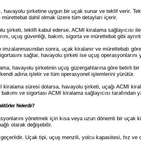
havayolu şirketine uygun bir uçak sunar ve teklif verir. Tekl
e mürettebat dahil olmak üzere tüm detayları içerir.
u şirketi, teklifi kabul ederse, ACMI kiralama sağlayıcısı i
ını, uçuş güvenliği, bakım, sigorta ve mürettebat gibi ayrınt
imzalanmasından sonra, uçak kiralanır ve mürettebatı görev
gortasını sağlar, havayolu şirketi ise uçuş operasyonlarını y
ma, havayolu şirketinin uçuş güzergahlarına göre belirli bir 
kendi adına işletir ve tüm operasyonel işlemlerini yürütür.
kiralama süresi dolarsa, havayolu şirketi, uçağı ACMI kiral
bakımı ve sigortası ACMI kiralama sağlayıcısı tarafından ya
ktörler Nelerdir?
asyonlarını yönetmek için kısa veya uzun dönemli bir uçak
ağlı olarak değişebilir.
 geçerlidir. Uçak tipi, uçuş menzili, yolcu kapasitesi, hız ve d