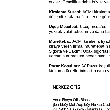
etkiler. Genellikle daha büyük ve 
Kiralama Süresi:
ACMI kiralama s
dönemli kiralama ücretlerine göre
Uçuş Mesafesi:
Uçuş mesafesi, AC
yüksek yakıt tüketimi ve daha faz
Mürettebat:
ACMI kiralama fiyatla
kiraya veren firma, mürettebatın m
Sigorta ve Bakım: Uçak sigortası 
ücretinin artmasına neden olabilir
Pazar Koşulları:
ACPazar koşullar
kiralama ücretlerinin artmasına v
MERKEZ OFİS
Aqua Florya Ofis Binası
Şenlikköy Mah.Yeşilköy Halkalı Cad
PK: 34153 Bakırköy / İstanbul / Türk