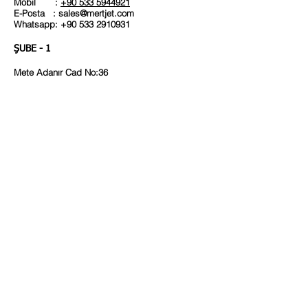
Mobil :
+90 533 5944921
E-Posta :
sales@mertjet.com
Whatsapp: +90 533 2910931
ŞUBE - 1
Mete Adanır Cad No:36
Girne / KKTC
Telefon :
+90 392 9568085
Mobil :
+90 533 5944921
E-Posta :
sales@mertjet.com
ŞUBE - 2
Çırpan Mah.Stadyum Cad. No 32/2
Osmangazi / Bursa
Telefon :
+90 224 2551900
Mobil :
+90 532 2564899
E-Posta :
sales@mertjet.com