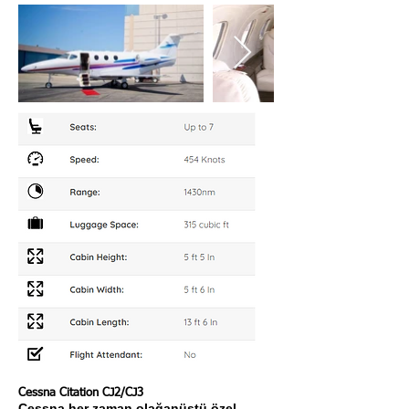
Cessna Citation CJ2/CJ3
Cessna her zaman olağanüstü özel