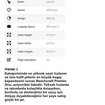
Premier 1
Kategorisinde en yüksek seyir hızlarını
ve tüm hafif jetlerin en büyük bagaj
kapasitesini sunan Beechcraft Premier
One, aviyonikte liderdir. Yüksek hızlarda
ve rakımlarda kolaylıkla dolaşırken,
konforlu ve dinlendirici bir uçuş için
ihtiyaç duyabileceğiniz her şeye sahip
güçlü bir jet.