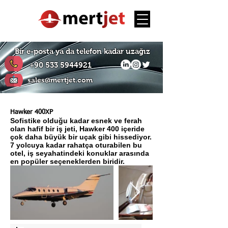
Bir e-posta ya da telefon kadar uzağız
+90 533 5944921
sales@mertjet.com
Hawker 400XP
Sofistike olduğu kadar esnek ve ferah
olan hafif bir iş jeti, Hawker 400 içeride
çok daha büyük bir uçak gibi hissediyor.
7 yolcuya kadar rahatça oturabilen bu
otel, iş seyahatindeki konuklar arasında
en popüler seçeneklerden biridir.